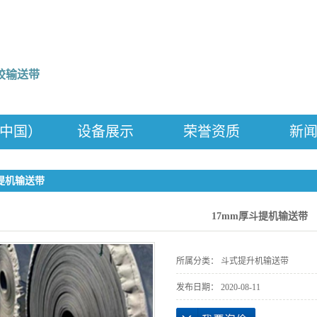
胶输送带
中国）
设备展示
荣誉资质
新
公
斗提机输送带
行
常
17mm厚斗提机输送带
所属分类： 斗式提升机输送带
发布日期：
2020-08-11