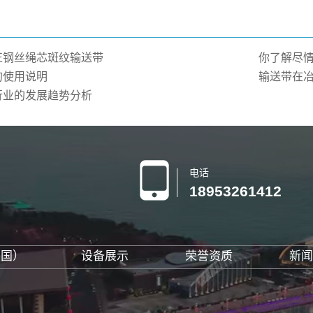
正钢丝绳芯斑纹输送带
你了解尽情
的使用说明
输送带在
行业的发展趋势分析
电话
18953261412
中国）
设备展示
荣誉资质
新闻