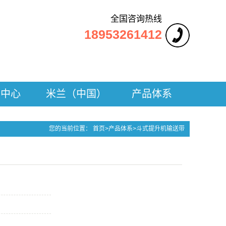
全国咨询热线
18953261412
闻中心
米兰（中国）
产品体系
司新闻
尼龙输送带
您的当前位置：
首页
>
产品体系
>
斗式提升机输送带
业新闻
大倾角输送带
见问题
钢丝绳输送带
耐高温输送带
白色输送带
花纹输送带