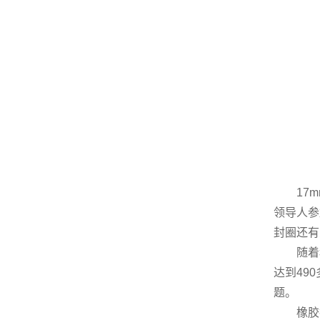
17mm
领导人参
封圈还有
随着科技
达到49
题。
橡胶技术