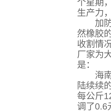
个星期
生产力
加防撕
然橡胶
收割情
厂家为
是：
海南天
陆续续
每公斤
调了0.