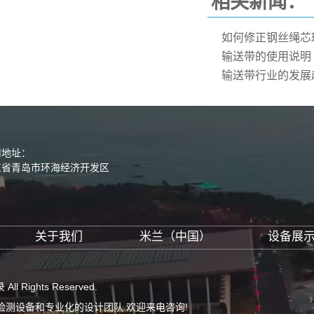
相关新闻：
如何修正钢丝绳芯
输送带的使用说明
输送带行业的发展
司地址：
东省青岛市环海经济开发区
关于我们
米兰（中国）
设备展
ll Rights Reserved.
检测设备和专业化的设计团队 欢迎来电咨询!