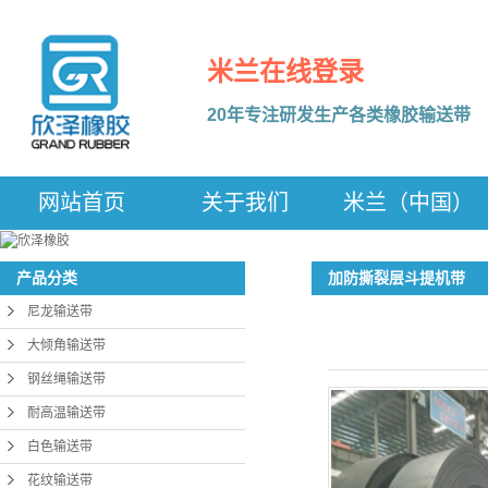
米兰在线登录
20年专注研发生产各类橡胶输送带
网站首页
关于我们
米兰（中国）
加防撕裂层斗提机带
产品分类
尼龙输送带
大倾角输送带
钢丝绳输送带
耐高温输送带
白色输送带
花纹输送带