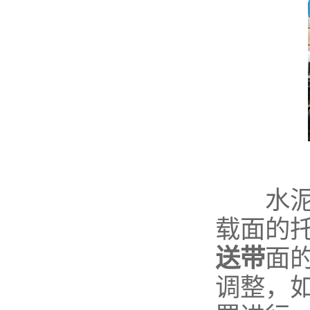
水泥厂
载面的
送带
面
调整，