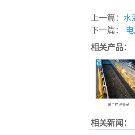
上一篇：
水
下一篇：
电
相关产品：
米兰在线登录
相关新闻：