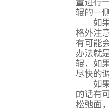
置进行
辊的一
如果输
格外注
有可能
办法就
辊，如
尽快的
如果在
的话有
松弛面