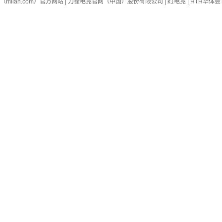
（milan.com）官方网站
|
刀锋电竞官网（中国）股份有限公司
|
k1电竞
|
HTH华体