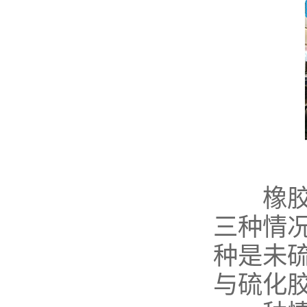
橡胶粘
三种情
种是未
与硫化