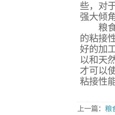
些，对
强大倾
粮食提
的粘接
好的加
以和天
才可以
粘接性
上一篇：
粮