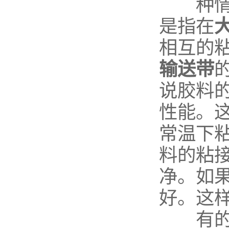
种情况
是指在
相互的
输送带
说胶料
性能。
常温下
料的粘
净。如
好。这
有的粘